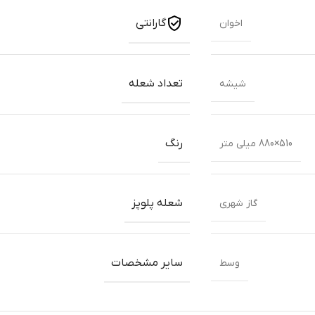
گارانتی
اخوان
تعداد شعله
شیشه
رنگ
510×880 میلی متر
شعله پلوپز
گاز شهری
سایر مشخصات
وسط