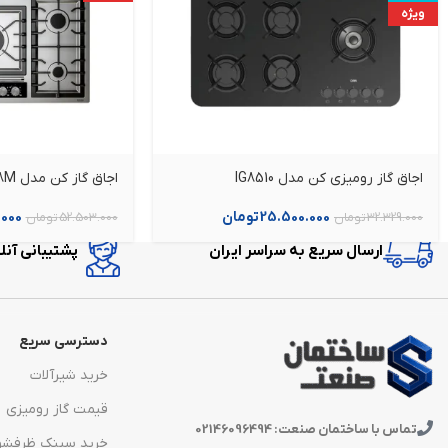
ویژه
اجاق گاز رومیزی کن مدل IG8510
اجاق گاز کن مدل 518M
25.500.000
تومان
.000
32.329.000
تومان
52.503.000
تومان
ارسال سریع به سراسر ایران
پشتیبانی آنلاین در 
دسترسی سریع
خرید شیرآلات
قیمت گاز رومیزی
تماس با ساختمان صنعت: 02146096494
خرید سینک ظرفشو