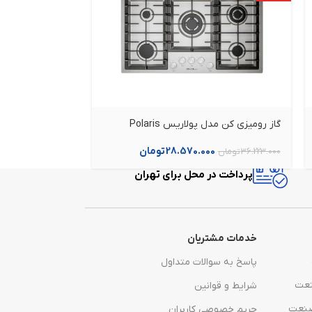
گاز رومیزی کن مدل پولاریس Polaris
گاز کن مدل IS6401
28.570.000
تومان
00
36.223.000
تومان
28.215.000
تومان
پرداخت در محل برای تهران
خدمات مشتریان
پاسخ به سوالات متداول
نعت
شرایط و قوانین
صنعت
حریم خصوصی کاربران