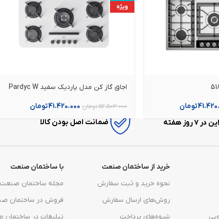
ویژه
اجاق گاز کن مدل پاردیک سفید Pardyc W
41.420
تومان
41.420.000
تومان
52.503.000
تومان
ضمانت اصل بودن کالا
7 روز هفته
خرید از ساختمان صنعت
با ساختمان صنعت
نحوه خرید و ثبت سفارش
مجله ساختمان صنعت
روش‌های ارسال سفارش
فروش در ساختمان ص
یی
شیوه‌های پرداخت
تبلیغات در ساختمان 