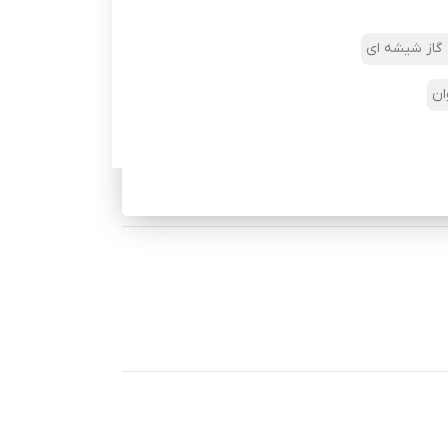
گاز شیشه ای
ان