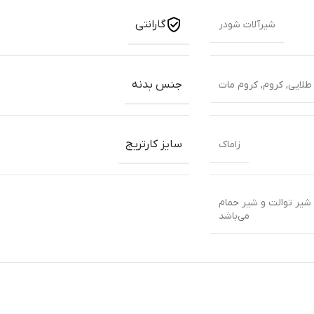
گارانتی
شیرآلات شودر
جنس بدنه
طلایی
,
کروم
,
کروم مات
سایز کارتریج
زاماک
یر توالت و شیر حمام
می‌باشد