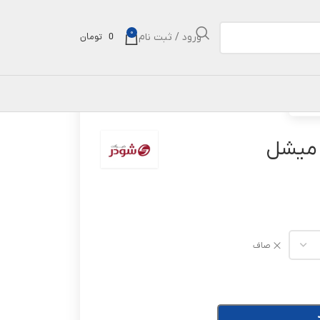
0
ورود / ثبت نام
0
تومان
میشل
 میشل
صاف