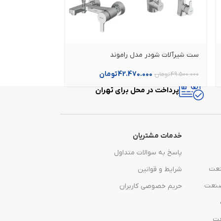
ست شیرآلات شودر مدل راموند
ست شیرآلات شود
42.470.000
تومان
0
49.500.000
تومان
49.700.000
تومان
پرداخت در محل برای تهران
خدمات مشتریان
پاسخ به سوالات متداول
نعت
شرایط و قوانین
صنعت
حریم خصوصی کاربران
عت