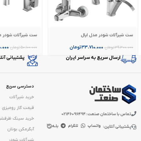
ست شیرآلات شودر مدل اپال
ست شیرآلات شودر مدل
33.710.000
تومان
0.000
39.300.000
تومان
50.100.000
تومان
ارسال سریع به سراسر ایران
پشتیبانی آنلاین در 
دسترسی سریع
خرید شیرآلات
قیمت گاز رومیزی
تماس با ساختمان صنعت: 02146096494
خرید سینک ظرفشو
بلـه
واتساپ
تلگرام
پشتیبانی آنلاین:
آبگرمکن بوتان
شیرآلات شودر