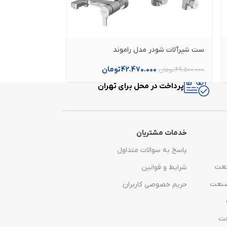
ست شیرآلات شودر مدل راموند
ست شیرآلات شود
42.470.000
تومان
0
49.500.000
تومان
45.200.000
تومان
پرداخت در محل برای تهران
خدمات مشتریان
پاسخ به سوالات متداول
نعت
شرایط و قوانین
صنعت
حریم خصوصی کاربران
عت