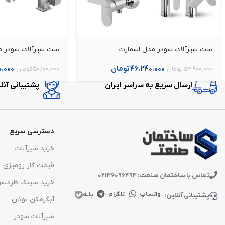
ست شیرآلات شودر مدل اسمارت
ست شیرآلات شودر مدل
46.240.000
تومان
0.000
53.900.000
تومان
50.100.000
تومان
ارسال سریع به سراسر ایران
پشتیبانی آنلاین در 
دسترسی سریع
خرید شیرآلات
قیمت گاز رومیزی
تماس با ساختمان صنعت: 02146096494
خرید سینک ظرفشو
بلـه
واتساپ
تلگرام
پشتیبانی آنلاین:
آبگرمکن بوتان
شیرآلات شودر