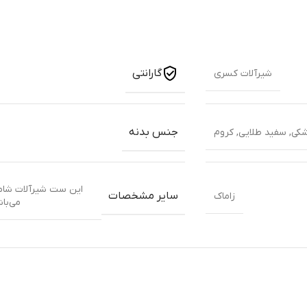
گارانتی
شیرآلات کسری
جنس بدنه
کی
,
سفید طلایی
,
کروم
این ست شیرآلات شام
سایر مشخصات
زاماک
می‌با