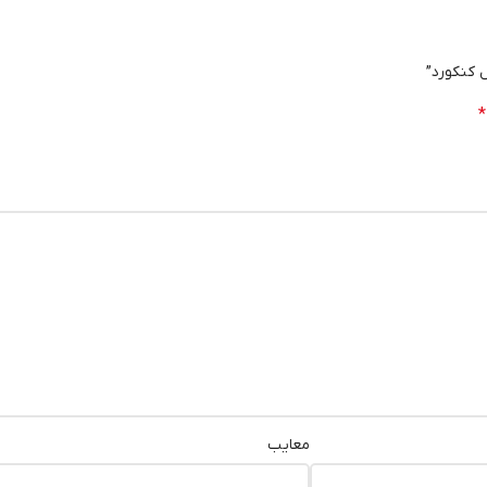
 کنکورد”
*
معایب