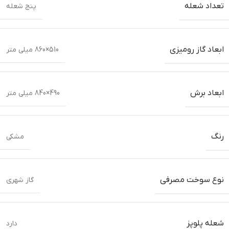
تعداد شعله
پنج شعله
ابعاد گاز رومیزی
510×860 میلی متر
ابعاد برش
490×840 میلی متر
رنگ
مشکی
نوع سوخت مصرفی
گاز شهری
شعله پلوپز
دارد