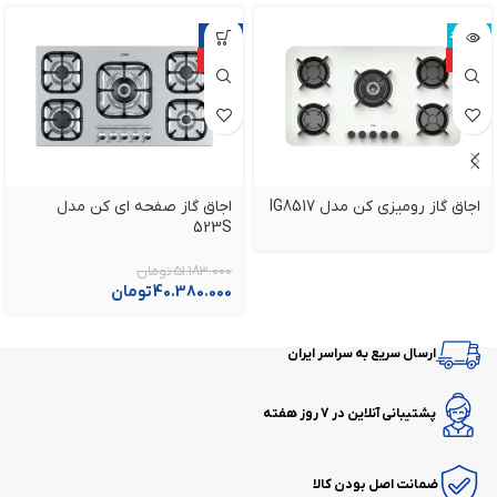
ناموجود
-21%
ویژه
ویژه
اجاق گاز رومیزی کن مدل IG8517
اجاق گاز صفحه ای کن مدل
523S
51.183.000
تومان
40.380.000
تومان
ارسال سریع به سراسر ایران
پشتیبانی آنلاین در 7 روز هفته
ضمانت اصل بودن کالا