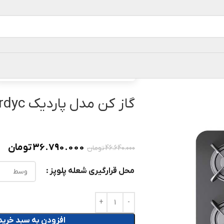
خانه
گاز رومیزی
گاز کن مدل پاردیک Pardyc
گاز کن مدل پاردیک Pardyc
36.790.000
تومان
46.640.000
تومان
محل قرارگیری شعله پلوپز
افزودن به سبد خرید