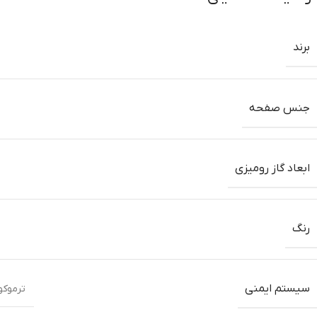
برند
جنس صفحه
ابعاد گاز رومیزی
رنگ
سیستم ایمنی
ترموکوپل top time 