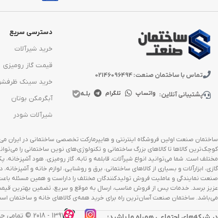
دسترسی سریع
خرید شیرآلات
قیمت گاز رومیزی
تماس با ساختمان صنعت: 02146096494
خرید سینک ظرفشو
بلـه
واتساپ
تلگرام
پشتیبانی آنلاین:
آبگرمکن بوتان
شیرآلات شودر
ساختمان صنعت اولین فروشگاه اینترنتی و هایپرمارکت تخصصی ساختمانی در ایران می‌با
کوچک‌ترین کالاها تا کالاهای بزرگ ساختمانی و تکنولوژی‌های نوین ساختمانی را می‌
مختلف است. شما می‌توانید انواع شیرآلات، قابلمه و تابه، گاز رومیزی، هود آشپزخانه، 
گازی، ابزارآلات و بسیاری از کالاهای ساختمانی، برق و روشنایی، لوازم خانه و آشپزخانه
صنعت نمایندگی و عاملیت فروش تولیدکنندگان مختلف را داراست و همین مسئله باعث
عزیز برسد. خدمات پس از فروش مناسب، ارسال به موقع و سریع، تضمین بهترین قیمت‌ها،
می‌باشد. ساختمان صنعت آسان‌ترین راه برای خرید همه‌ی کالاهای خانه و ساختمان است. 
1397 - 2018 ©️ تمامی حقوق مادی و معنوی این وب‌سایت محفوظ و مربوط به ساختمان صنعت می‌باشد.
در شبکه‌های اجتماعی همراه ما باشید: