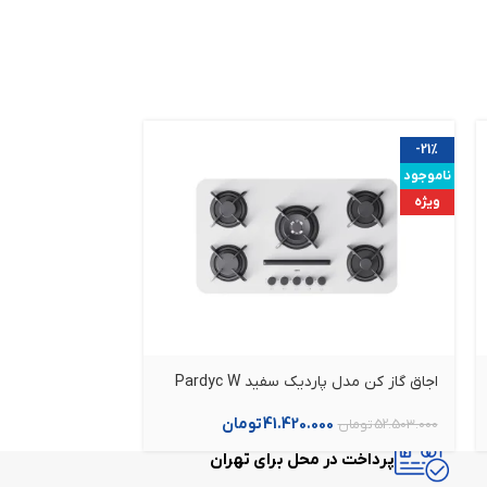
-21%
-21%
ناموجود
ویژه
ویژه
اجاق گاز کن مدل پاردیک سفید Pardyc W
گاز رومیزی کن مدل 
41.420.000
تومان
0
52.503.000
تومان
51.183.000
تومان
پرداخت در محل برای تهران