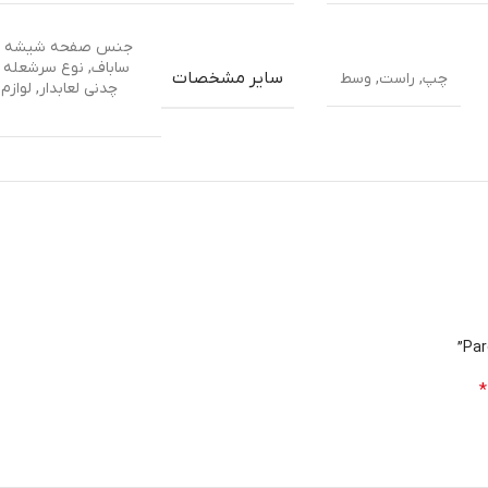
جنس صفحه شیشه س
ساباف
,
نوع سرشعله ای
سایر مشخصات
چپ
,
راست
,
وسط
چدنی لعابدار
,
لوازم
*