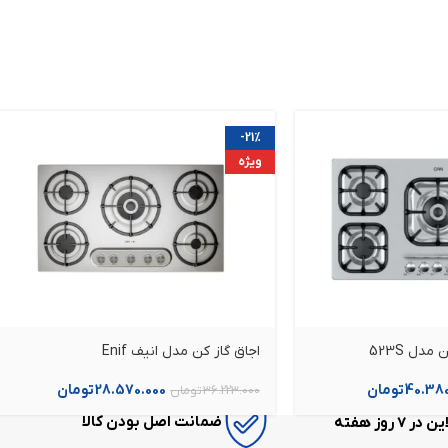
-21%
ویژه
دل 523S
اجاق گاز کن مدل انیف Enif
40.380
تومان
28.570.000
تومان
36.223.000
تومان
ضمانت اصل بودن کالا
7 روز هفته