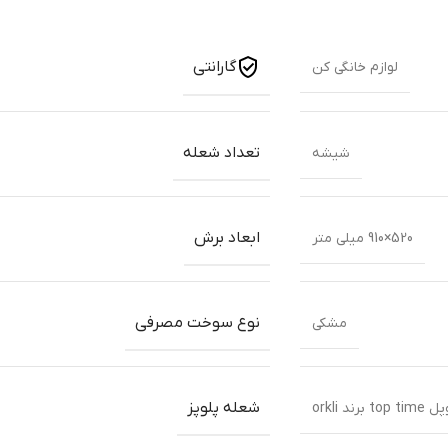
گارانتی
لوازم خانگی کن
تعداد شعله
شیشه
ابعاد برش
520×910 میلی متر
نوع سوخت مصرفی
مشکی
شعله پلوپز
برند orkli