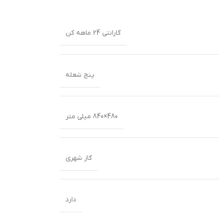
گارانتی 24 ماهه کن
پنج شعله
480×840 میلی متر
گاز شهری
دارد